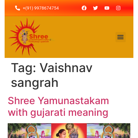
+(91) 9978674754
Tag:
Vaishnav
sangrah
Shree Yamunastakam
with gujarati meaning