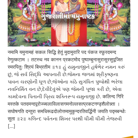
नमामि यमुनामहं सकल सिद्धि हेतुं मुदामुरारि पद पंकज स्फ़ुरदमन्द
रेणुत्कटाम । तटस्थ नव कानन प्रकटमोद पुष्पाम्बुनासुरासुरसुपूजित
स्मरपितुः श्रियं बिभ्रतीम ॥१॥ હું યમુનાજીને હર્ષભેર નમન કરું
છું, જે સર્વ સિદ્ધિ આપનારી છે.જેમના જળમાં શ્રીકૃષ્ણના
પાવન ચરણોની ધૂળ છે,જેઓના કાંઠે સુગંધિત પુષ્પોથી ભરેલા
નવનિર્મિત વન છે,દેવીદેવુંએ પણ જેમની પૂજા કરી છે, એવા
કામદેવના પિતાની પ્રિય શક્તિરૂપ યમુનાજી છે. कलिन्द गिरि
मस्तके पतदमन्दपूरोज्ज्वलाविलासगमनोल्लसत्प्रकटगण्ड्शैलोन्न्ता ।
सघोषगति दन्तुरा समधिरूढदोलोत्तमामुकुन्दरतिवर्द्धिनी जयति पद्मबन्धोः
सुता ॥२॥ કલિન્દ પર્વતના શિખર પરથી ધીમી ધીમી તેજસ્વી
[…]