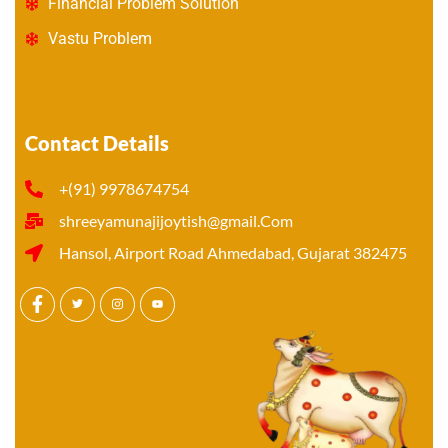
Financial Problem Solution
Vastu Problem
Contact Details
+(91) 9978674754
shreeyamunajijoytish@gmail.Com
Hansol, Airport Road Ahmedabad, Gujarat 382475